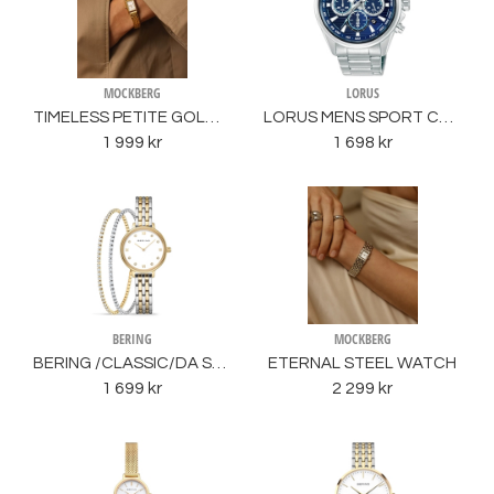
MOCKBERG
LORUS
TIMELESS PETITE GOLD WATCH
LORUS MENS SPORT CRONO
1 999 kr
1 698 kr
BERING
MOCKBERG
BERING /CLASSIC/DA SET
ETERNAL STEEL WATCH
1 699 kr
2 299 kr