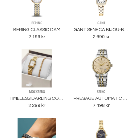
BERING
GANT
BERING CLASSIC DAM
GANT SENECA BIJOU-BCG
2 199 kr
2 690 kr
MOCKBERG
SEIKO
TIMELESS DARLING COMBO
PRESAGE AUTOMATIC SEIKO
2 299 kr
7 498 kr