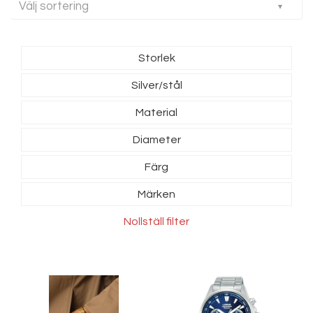
Välj sortering
Storlek
Silver/stål
Material
Diameter
Färg
Märken
Nollställ filter