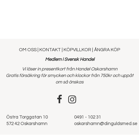
OM OSS
|
KONTAKT
|
KÖPVILLKOR
|
ÅNGRA KÖP
Medlem i Svensk Handel
Vi löser in presentkort från Handel Oskarshamn
Gratis försäkring för smycken och klockor från 750kr och uppåt
om så önskas
Östra Torggatan 10
0491 - 102 31
572 42 Oskarshamn
oskarshamn@dinguldsmed.se