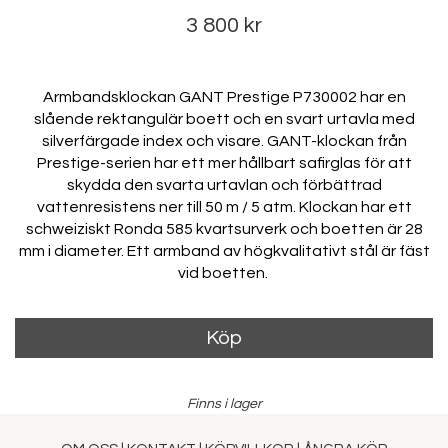
3 800 kr
Armbandsklockan GANT Prestige P730002 har en
slående rektangulär boett och en svart urtavla med
silverfärgade index och visare. GANT-klockan från
Prestige-serien har ett mer hållbart safirglas för att
skydda den svarta urtavlan och förbättrad
vattenresistens ner till 50 m / 5 atm. Klockan har ett
schweiziskt Ronda 585 kvartsurverk och boetten är 28
mm i diameter. Ett armband av högkvalitativt stål är fäst
vid boetten.
Köp
Finns i lager