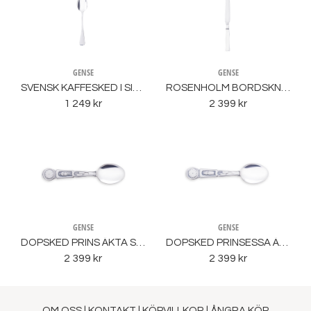
GENSE
GENSE
SVENSK KAFFESKED I SILVER ÄS
ROSENHOLM BORDSKNIV LÅNGT BLAD ÄS
1 249 kr
2 399 kr
GENSE
GENSE
DOPSKED PRINS ÄKTA SILVER
DOPSKED PRINSESSA ÄKTA SILVER
2 399 kr
2 399 kr
OM OSS
|
KONTAKT
|
KÖPVILLKOR
|
ÅNGRA KÖP