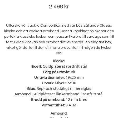
2 498 kr
Utforska vår vackra Combo Box med vår bästsäljande Classic
klocka och ett vackert armband. Denna kombination skapar den
perfekta klassiska looken som passar lika bra till vardags som till
fest. Både klockan och armbandet levereras i en elegant box,
vilket gör detta till den ultimata presenten till någon du tycker
om!
Klocka:
Guldpläterat rostfritt stål
Boett:
Vit
Färg på urtavla:
19x25 mm
Urtavla diameter:
Miyota 5Y30
Urverk:
Rep- och stöttåligt mineralglas
Glas:
Guldpläterat länkarmband i rostfritt stål
Armband:
12 mm bred
Bredd på armband:
3 ATM
Vattentäthet:
Armband: