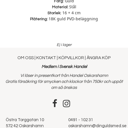
Guld
Färg:
Stål
Material:
16 + 4 cm
Storlek:
18K guld PVD-beläggning
Plätering:
Ej i lager
OM OSS
|
KONTAKT
|
KÖPVILLKOR
|
ÅNGRA KÖP
Medlem i Svensk Handel
Vi löser in presentkort från Handel Oskarshamn
Gratis försäkring för smycken och klockor från 750kr och uppåt
om så önskas
Östra Torggatan 10
0491 - 102 31
572 42 Oskarshamn
oskarshamn@dinguldsmed.se