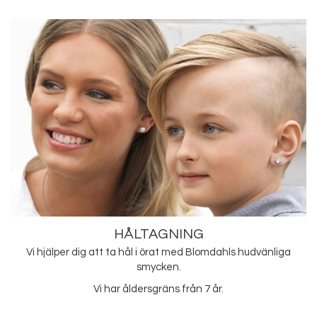
HÅLTAGNING
Vi hjälper dig att ta hål i örat med Blomdahls hudvänliga
smycken.
Vi har åldersgräns från 7 år.