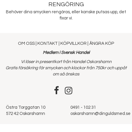
RENGÖRING
Behöver dina smycken rengöras, eller kanske putsas upp, det
fixar vi.
OM OSS
|
KONTAKT
|
KÖPVILLKOR
|
ÅNGRA KÖP
Medlem i Svensk Handel
Vi löser in presentkort från Handel Oskarshamn
Gratis försäkring för smycken och klockor från 750kr och uppåt
om så önskas
Östra Torggatan 10
0491 - 102 31
572 42 Oskarshamn
oskarshamn@dinguldsmed.se
Admin
Powered by
Adjoy