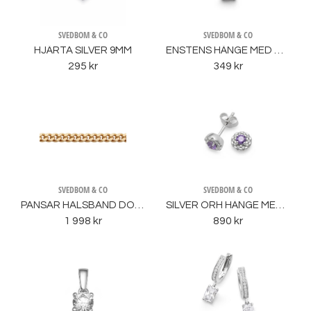
SVEDBOM & CO
SVEDBOM & CO
HJÄRTA SILVER 9MM
ENSTENS HÄNGE MED CZ 4MM
295 kr
349 kr
SVEDBOM & CO
SVEDBOM & CO
PANSAR HALSBAND DOUBLÉ
SILVER ÖRH HÄNGE MED LILA STENCZ
1 998 kr
890 kr