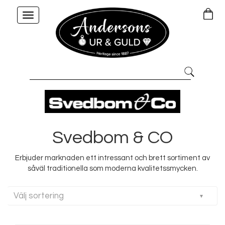
Toggle
navigation
Svedbom & CO
Erbjuder marknaden ett intressant och brett sortiment av
såväl traditionella som moderna kvalitetssmycken.
Välj sortering