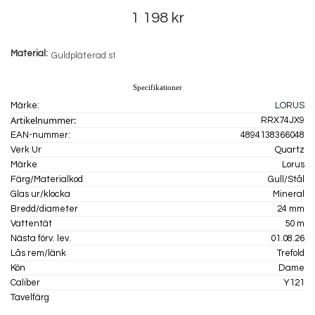
1 198 kr
Material
Specifikationer
Märke:
LORUS
Artikelnummer:
RRX74JX9
EAN-nummer:
4894138366048
Verk Ur
Quartz
Märke
Lorus
Färg/Materialkod
Gull/Stål
Glas ur/klocka
Mineral
Bredd/diameter
24 mm
Vattentät
50 m
Nästa förv. lev.
01.08.26
Lås rem/länk
Trefold
Kön
Dame
Caliber
Y121
Tavelfärg