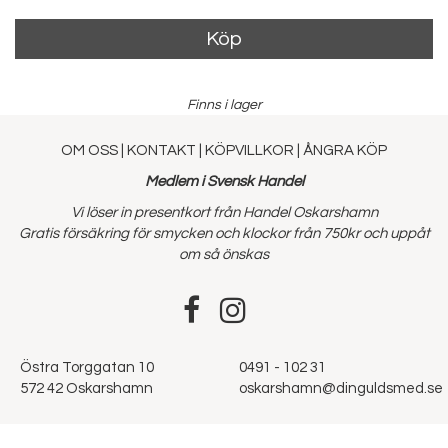
Köp
Finns i lager
OM OSS
|
KONTAKT
|
KÖPVILLKOR
|
ÅNGRA KÖP
Medlem i Svensk Handel
Vi löser in presentkort från Handel Oskarshamn
Gratis försäkring för smycken och klockor från 750kr och uppåt
om så önskas
Östra Torggatan 10
0491 - 102 31
572 42 Oskarshamn
oskarshamn@dinguldsmed.se
Admin
Powered by
Adjoy