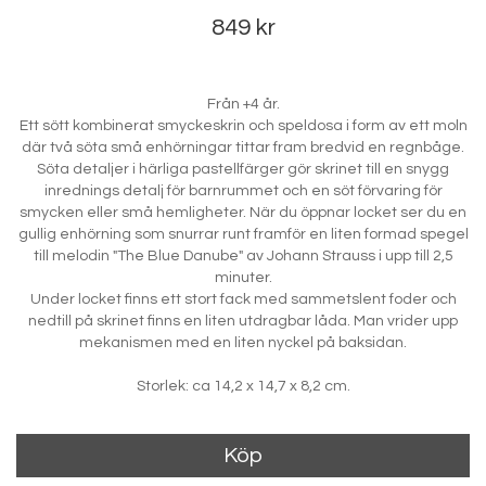
849 kr
Från +4 år.
Ett sött kombinerat smyckeskrin och speldosa i form av ett moln
där två söta små enhörningar tittar fram bredvid en regnbåge.
Söta detaljer i härliga pastellfärger gör skrinet till en snygg
inrednings detalj för barnrummet och en söt förvaring för
smycken eller små hemligheter. När du öppnar locket ser du en
gullig enhörning som snurrar runt framför en liten formad spegel
till melodin "The Blue Danube" av Johann Strauss i upp till 2,5
minuter.
Under locket finns ett stort fack med sammetslent foder och
nedtill på skrinet finns en liten utdragbar låda. Man vrider upp
mekanismen med en liten nyckel på baksidan.
Storlek: ca 14,2 x 14,7 x 8,2 cm.
Köp