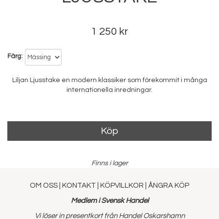
1 250 kr
Färg
Liljan Ljusstake en modern klassiker som förekommit i många
internationella inredningar.
Köp
Finns i lager
OM OSS
|
KONTAKT
|
KÖPVILLKOR
|
ÅNGRA KÖP
Medlem i Svensk Handel
Vi löser in presentkort från Handel Oskarshamn