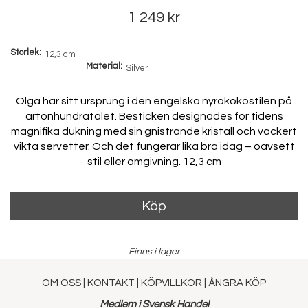
1 249 kr
Storlek
Material
Olga har sitt ursprung i den engelska nyrokokostilen på
artonhundratalet. Besticken designades för tidens
magnifika dukning med sin gnistrande kristall och vackert
vikta servetter. Och det fungerar lika bra idag – oavsett
stil eller omgivning. 12,3 cm
Köp
Finns i lager
OM OSS
|
KONTAKT
|
KÖPVILLKOR
|
ÅNGRA KÖP
Medlem i Svensk Handel