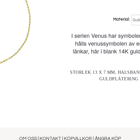
Material
I serien Venus har symbolen
hålls venussymbolen av e
länkar, här i blank 14K gu
STORLEK 13 X 7 MM, HALSBAN
GULDPLÄTERING 
OM OSS
|
KONTAKT
|
KÖPVILLKOR
|
ÅNGRA KÖP