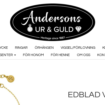
YCKE
RINGAR
ÖRHÄNGEN
VIGSEL/FÖRLOVNING
K
SENTER
FÖR HONOM
FÖR HENNE
OM OSS
KON
EDBLAD 