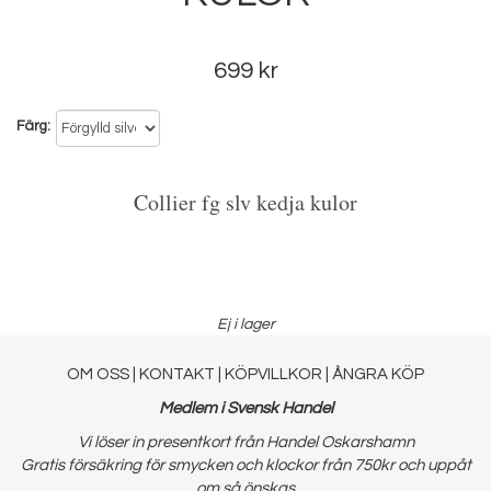
699 kr
Färg
Collier fg slv kedja kulor
Ej i lager
OM OSS
|
KONTAKT
|
KÖPVILLKOR
|
ÅNGRA KÖP
Medlem i Svensk Handel
Vi löser in presentkort från Handel Oskarshamn
Gratis försäkring för smycken och klockor från 750kr och uppåt
om så önskas