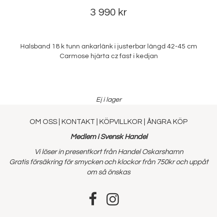
3 990 kr
Halsband 18 k tunn ankarlänk i justerbar längd 42-45 cm
Carmose hjärta cz fast i kedjan
Ej i lager
OM OSS
|
KONTAKT
|
KÖPVILLKOR
|
ÅNGRA KÖP
Medlem i Svensk Handel
Vi löser in presentkort från Handel Oskarshamn
Gratis försäkring för smycken och klockor från 750kr och uppåt
om så önskas