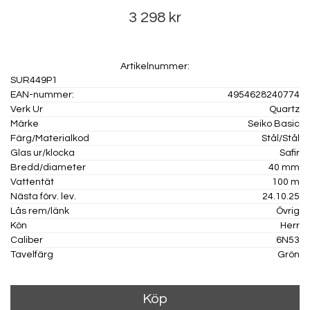
3 298 kr
Artikelnummer:
SUR449P1
EAN-nummer:
4954628240774
Verk Ur
Quartz
Märke
Seiko Basic
Färg/Materialkod
Stål/Stål
Glas ur/klocka
Safir
Bredd/diameter
40 mm
Vattentät
100 m
Nästa förv. lev.
24.10.25
Lås rem/länk
Övrig
Kön
Herr
Caliber
6N53
Tavelfärg
Grön
Köp