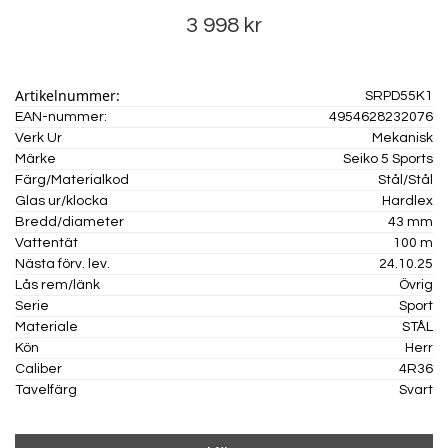
3 998 kr
Artikelnummer:
SRPD55K1
EAN-nummer:
4954628232076
Verk Ur
Mekanisk
Märke
Seiko 5 Sports
Färg/Materialkod
Stål/Stål
Glas ur/klocka
Hardlex
Bredd/diameter
43 mm
Vattentät
100 m
Nästa förv. lev.
24.10.25
Lås rem/länk
Övrig
Serie
Sport
Materiale
STÅL
Kön
Herr
Caliber
4R36
Tavelfärg
Svart