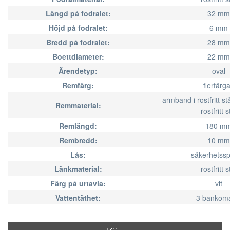
Längd på fodralet:
32 mm
Höjd på fodralet:
6 mm
Bredd på fodralet:
28 mm
Boettdiameter:
22 mm
Ärendetyp:
oval
Remfärg:
flerfärg
armband i rostfritt st
Remmaterial:
rostfritt s
Remlängd:
180 m
Rembredd:
10 mm
Lås:
säkerhetss
Länkmaterial:
rostfritt s
Färg på urtavla:
vit
Vattentäthet:
3 bankoma