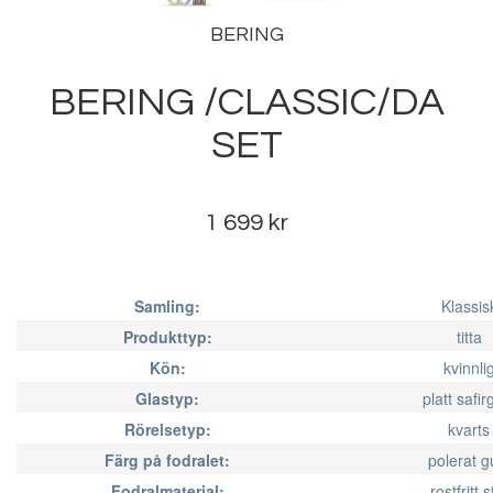
BERING
BERING /CLASSIC/DA
SET
1 699 kr
Samling:
Klassis
Produkttyp:
titta
Kön:
kvinnli
Glastyp:
platt safir
Rörelsetyp:
kvarts
Färg på fodralet:
polerat g
Fodralmaterial:
rostfritt s