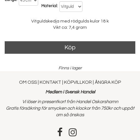
Material
Vitguldskedja med rödgulds kulor 18 k
Vikt ca: 7,4 gram
Köp
Finns i lager
OM OSS
|
KONTAKT
|
KÖPVILLKOR
|
ÅNGRA KÖP
Medlem i Svensk Handel
Vi löser in presentkort från Handel Oskarshamn
Gratis försäkring för smycken och klockor från 750kr och uppåt
om så önskas