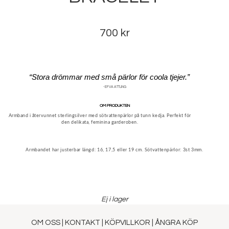
700 kr
“Stora drömmar med små pärlor för coola tjejer.”
- EFVA ATTLING
OM PRODUKTEN
Armband i återvunnet sterlingsilver med sötvattenpärlor på tunn kedja. Perfekt för
den delikata, feminina garderoben.
Armbandet har justerbar längd: 16, 17,5 eller 19 cm. Sötvattenpärlor: 3st 3mm.
Ej i lager
OM OSS
|
KONTAKT
|
KÖPVILLKOR
|
ÅNGRA KÖP