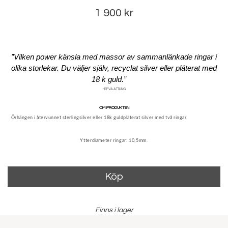
1 900 kr
”Vilken power känsla med massor av sammanlänkade ringar i
olika storlekar. Du väljer själv, recyclat silver eller pläterat med
18 k guld.”
- EFVA ATTLING
OM PRODUKTEN
Örhängen i återvunnet sterlingsilver eller 18k guldpläterat silver med två ringar.
Ytterdiameter ringar: 10,5mm.
Köp
Finns i lager