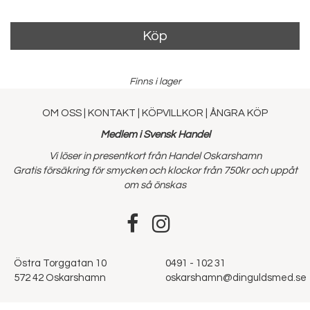
Köp
Finns i lager
OM OSS
|
KONTAKT
|
KÖPVILLKOR
|
ÅNGRA KÖP
Medlem i Svensk Handel
Vi löser in presentkort från Handel Oskarshamn
Gratis försäkring för smycken och klockor från 750kr och uppåt
om så önskas
Östra Torggatan 10
0491 - 102 31
572 42 Oskarshamn
oskarshamn@dinguldsmed.se