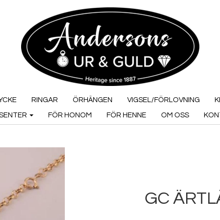
YCKE
RINGAR
ÖRHÄNGEN
VIGSEL/FÖRLOVNING
K
SENTER
FÖR HONOM
FÖR HENNE
OM OSS
KON
GC ÄRTL