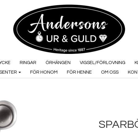
YCKE
RINGAR
ÖRHÄNGEN
VIGSEL/FÖRLOVNING
K
SENTER
FÖR HONOM
FÖR HENNE
OM OSS
KON
SPARB