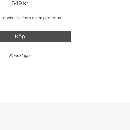
649 kr
 tennfinish i form av en pirat mus
Köp
Finns i lager